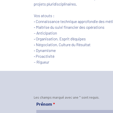
projets pluridisciplinaires.
Vos atouts :
‐ Connaissance technique approfondie des méti
‐ Maîtrise du suivi financier des opérations
– Anticipation
‐ Organisation, Esprit d’équipes
‐ Négociation, Culture du Résultat
‐ Dynamisme
‐ Proactivité
– Rigueur
Les champs marqué avec une * sont requis.
Prénom
*