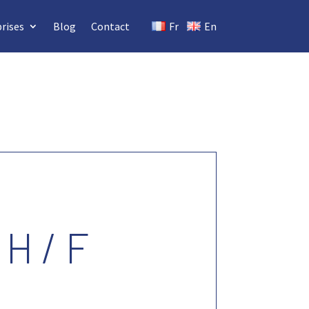
rises
Blog
Contact
Fr
En
H / F