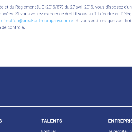
iée et du Règlement (UE) 2016/679 du 27 avril 2016, vous disposez d’un 
nées. Si vous voulez exercer ce droit il vous suffit d’écrire au Délé
–
direction@breakout-company.com »
. Si vous estimez que vos dro
é de contrôle.
S
TALENTS
ENTREPRI
Postuler
Je recrute un