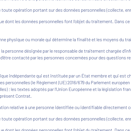
de toute opération portant sur des données personnelles (collecte, en
 dont les données personnelles font l’objet du traitement. Dans ce
.
onne physique ou morale qui détermine la finalité et les moyens du tr
de la personne désignée par le responsable de traitement chargée d’inf
 d’être contacté par les personnes concernées pour des questions rel
ublique indépendante qui est instituée par un État membre et qui est cha
es personnelles (le Règlement (UE) 2016/679 du Parlement européen e
es) ; les textes adoptés par l’Union Européenne et la législation fra
 présent Contrat.
ation relative à une personne identifiée ou identifiable directement 
de toute opération portant sur des données personnelles (collecte, en
 dont les données personnelles font l’objet du traitement. Dans ce