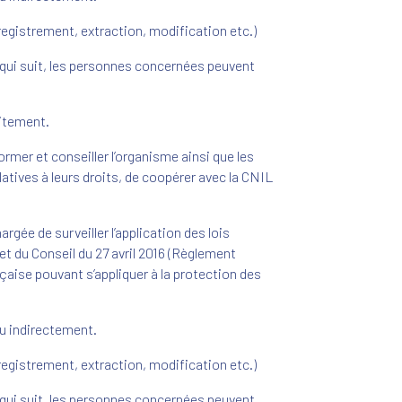
registrement, extraction, modification etc.)
 qui suit, les personnes concernées peuvent
aitement.
ormer et conseiller l’organisme ainsi que les
atives à leurs droits, de coopérer avec la CNIL
rgée de surveiller l’application des lois
t du Conseil du 27 avril 2016 (Règlement
nçaise pouvant s’appliquer à la protection des
ou indirectement.
registrement, extraction, modification etc.)
 qui suit, les personnes concernées peuvent