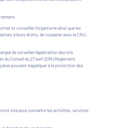
aitement.
ormer et conseiller l’organisme ainsi que les
atives à leurs droits, de coopérer avec la CNIL
rgée de surveiller l’application des lois
t du Conseil du 27 avril 2016 (Règlement
nçaise pouvant s’appliquer à la protection des
otre site pour connaitre les activités, services
e en fonction de vos besoins.