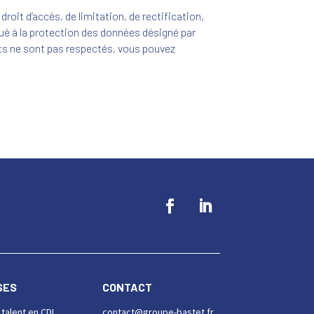
droit d’accès, de limitation, de rectification,
gué à la protection des données désigné par
its ne sont pas respectés, vous pouvez
SES
CONTACT
 talent en CDI
contact@groupe-bastet.fr