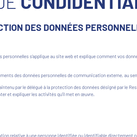
 DE
CONDIDENTIA
TECTION DES DONNÉES PERSONNEL
s personnelles s’applique au site web et explique comment vos donnée
.
ents des données personnelles de communication externe, au sens 
intenu par le délégué à la protection des données désigné par le Res
ter et expliquer les activités qu’il met en œuvre.
ation relative à une personne identifiée ou identifiable directement 