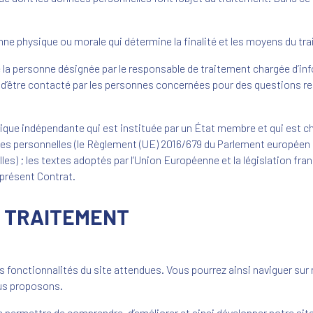
.
onne physique ou morale qui détermine la finalité et les moyens du tr
de la personne désignée par le responsable de traitement chargée d’inf
 d’être contacté par les personnes concernées pour des questions rel
ublique indépendante qui est instituée par un État membre et qui est cha
es personnelles (le Règlement (UE) 2016/679 du Parlement européen e
es) ; les textes adoptés par l’Union Européenne et la législation fra
 présent Contrat.
U TRAITEMENT
 fonctionnalités du site attendues. Vous pourrez ainsi naviguer sur n
ous proposons.
 permettre de comprendre, d’améliorer et ainsi développer notre sit